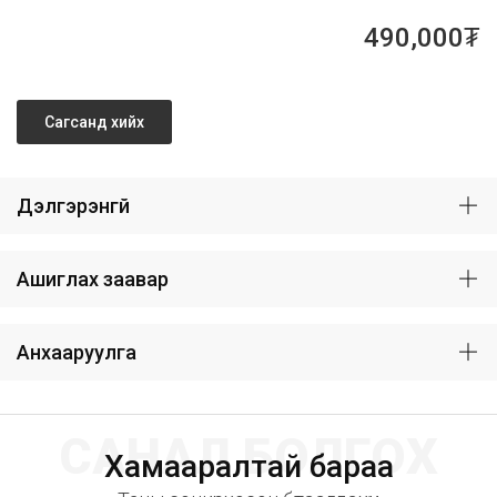
490,000₮
Сагсанд хийх
Дэлгэрэнгүй
Ашиглах заавар
Анхааруулга
САНАЛ БОЛГОХ
Хамааралтай бараа