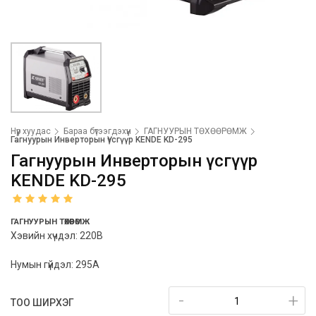
Нүүр хуудас
Бараа бүтээгдэхүүн
ГАГНУУРЫН ТӨХӨӨРӨМЖ
Гагнуурын Инверторын Үүсгүүр KENDE KD-295
Гагнуурын Инверторын Үүсгүүр
KENDE KD-295
ГАГНУУРЫН ТӨХӨӨРӨМЖ
Хэвийн хүчдэл: 220В
Нумын гүйдэл: 295А
-
+
ТОО ШИРХЭГ