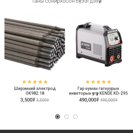
Таны сонирхосон бүтээгдэхүүн
Ширэмний электрод
Гар нуман гагнуурын
OK982.18
инветорын үүсгүүр KENDE KD-295
3,500₮
490,000₮
3,500₮
490,000₮