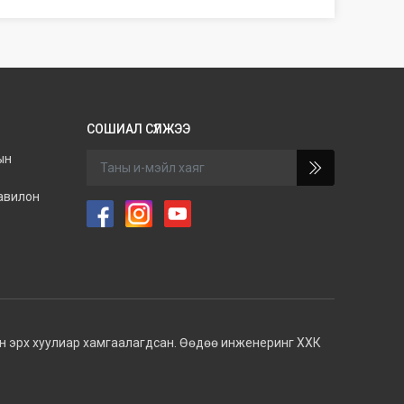
СОШИАЛ СҮЛЖЭЭ
ын
павилон
н эрх хуулиар хамгаалагдсан. Өөдөө инженеринг ХХК