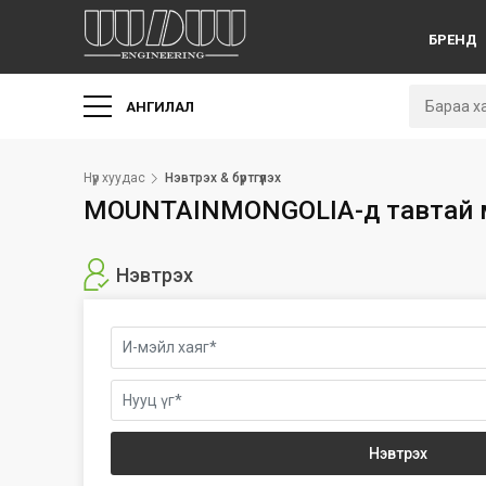
БРЕНД
АНГИЛАЛ
Нүүр хуудас
Нэвтрэх & бүртгүүлэх
MOUNTAINMONGOLIA-д тавтай 
Нэвтрэх