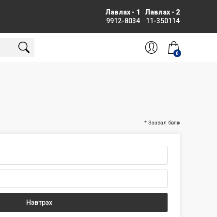
Лавлах - 1
Лавлах - 2
9912-8034
11-350114
0
* Заавал бөглөх