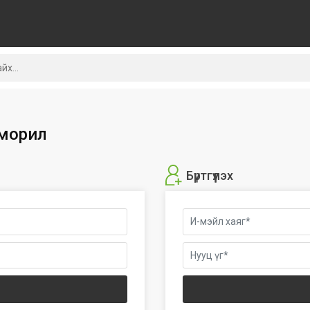
морил
Бүртгүүлэх