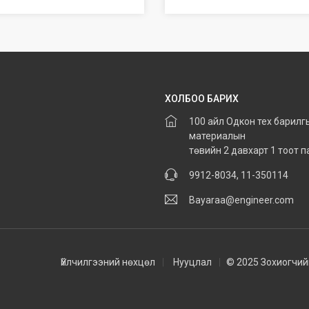
ХОЛБОО БАРИХ
100 айл Одкон тех барилг
материалын
төвийн 2 давхарт 1 тоот 
9912-8034, 11-350114
Bayaraa@engineer.com
Үйлчилгээний нөхцөл
Нууцлал
© 2025 Зохиогчий